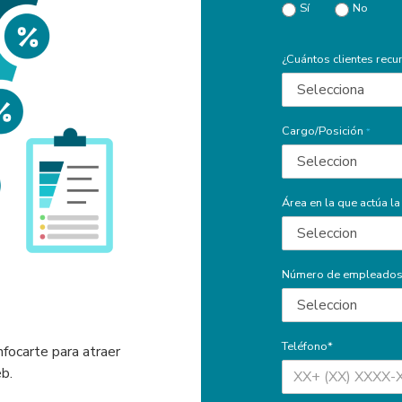
Sí
No
¿Cuántos clientes recur
Cargo/Posición
*
Área en la que actúa l
Número de empleados
Teléfono*
nfocarte para atraer
eb.