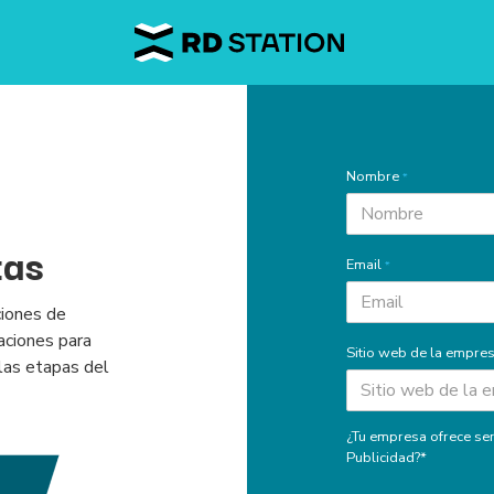
Nombre
*
tas
Email
*
ciones de
aciones para
Sitio web de la empre
las etapas del
¿Tu empresa ofrece ser
Publicidad?*